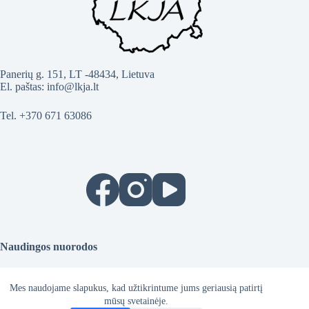
Panerių g. 151, LT -48434, Lietuva
El. paštas: info@lkja.lt
Tel. +370 671 63086
Naudingos nuorodos
Gestų ženklas
Mes naudojame slapukus, kad užtikrintume jums geriausią patirtį
mūsų svetainėje.